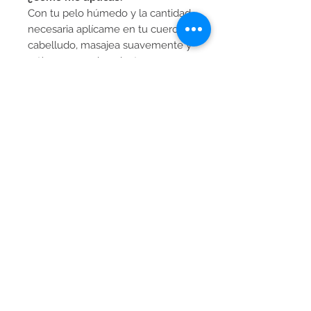
Con tu pelo húmedo y la cantidad
necesaria aplícame en tu cuero
cabelludo, masajea suavemente y
retírame con abundante agua.
Repite si es necesario.
Síguenos
Contacto
811.555.81.91
contacto@melenasregias.com
Ubicados en
Monterrey, Nuevo
León, MX
Términos y
condiciones
Aviso de privacidad