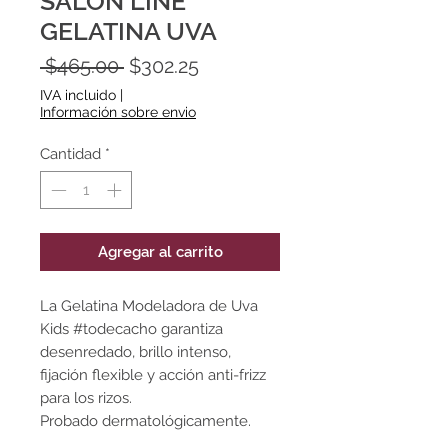
SALON LINE
GELATINA UVA
Precio
Precio
 $465.00 
$302.25
de
IVA incluido
|
oferta
Información sobre envio
Cantidad
*
Agregar al carrito
La Gelatina Modeladora de Uva
Kids #todecacho garantiza
desenredado, brillo intenso,
fijación flexible y acción anti-frizz
para los rizos.
Probado dermatológicamente.