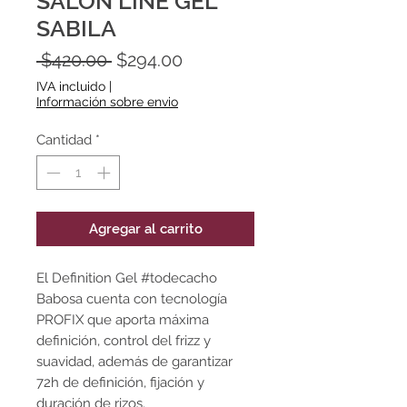
SALON LINE GEL
SABILA
Precio
Precio
 $420.00 
$294.00
de
IVA incluido
|
oferta
Información sobre envio
Cantidad
*
Agregar al carrito
El Definition Gel #todecacho
Babosa cuenta con tecnología
PROFIX que aporta máxima
definición, control del frizz y
suavidad, además de garantizar
72h de definición, fijación y
duración de rizos.