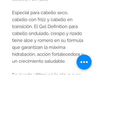
Especial para cabello seco,
cabello con frizz y cabello en
transición. El Gel Definition para
cabello ondulado, crespo y rizado
tiene aloe y romero en su fórmula
que garantizan la máxima
hidratación, acción fortalecedora y
un crecimiento saludable.
Se puede utilizar en la playa o en
la piscina ya que tiene protección
UV, además es 100% vegano.
Ideal para:
2 abc, 3 abc y 4 abc