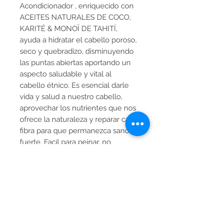
Acondicionador , enriquecido con
ACEITES NATURALES DE COCO,
KARITÉ & MONOÏ DE TAHITÍ,
ayuda a hidratar el cabello poroso,
seco y quebradizo, disminuyendo
las puntas abiertas aportando un
aspecto saludable y vital al
cabello étnico. Es esencial darle
vida y salud a nuestro cabello,
aprovechar los nutrientes que nos
ofrece la naturaleza y reparar cada
fibra para que permanezca sano y
fuerte. Facíl para peinar, no
contiene sulfatos, siliconas ni
aceite mineral, libre de sal y
parabenos que la hacen más
completa.